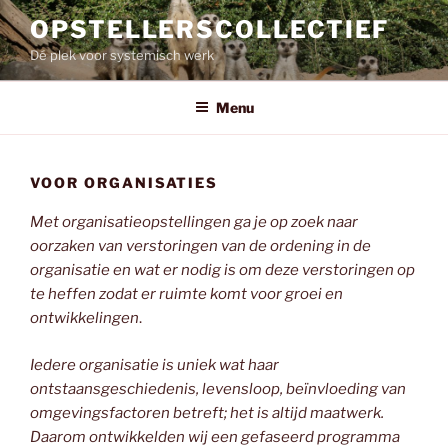
Ga
OPSTELLERSCOLLECTIEF
naar
Dé plek voor systemisch werk
de
inhoud
Menu
VOOR ORGANISATIES
Met organisatieopstellingen ga je op zoek naar
oorzaken van verstoringen van de ordening in de
organisatie en wat er nodig is om deze verstoringen op
te heffen zodat er ruimte komt voor groei en
ontwikkelingen
.
Iedere organisatie is uniek wat haar
ontstaansgeschiedenis, levensloop, beïnvloeding van
omgevingsfactoren betreft; het is altijd maatwerk.
Daarom ontwikkelden wij een gefaseerd programma