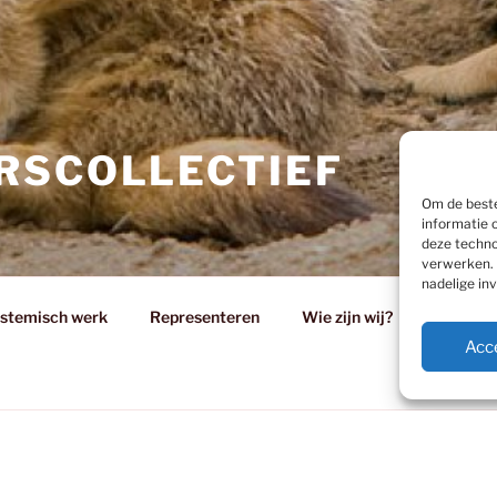
RSCOLLECTIEF
Om de beste
informatie 
deze techno
verwerken. 
nadelige in
stemisch werk
Representeren
Wie zijn wij?
Werkwij
Acc